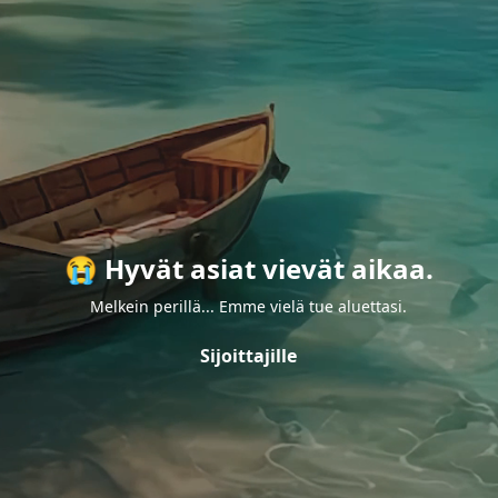
😭 Hyvät asiat vievät aikaa.
Melkein perillä... Emme vielä tue aluettasi.
Sijoittajille